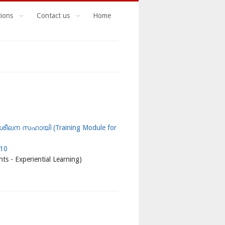
tions
Contact us
Home
െ പരിശീലന സഹായി (Training Module for
010
 Experiential Learning)