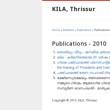
KILA, Thrissur
Home
»
Activities
»
Publication
» Publications
You Are Here
Publications - 2010
തൊഴിലും വീടും : ജനകീയ ക്യാമ
കില - കര്‍മനിരതമായ 20 വര്‍ഷം (K
ഗ്രാമ പഞ്ചായത്ത്‌ പ്രസിഡന്റ്‌മാര
the training of Presidents and St
പഞ്ചായത്ത്‌ ഭരണ സഹായി (Handbook
ഭക്ഷ്യസുരക്ഷയും തദേശഭരണസ്ഥാപന
നമ്മുടെ ഗ്രാമം ആരോഗ്യ ഗ്രാമം (O
സമ്പൂര്‍ണ ഭവനപദ്ധതി - മാതൃകാ
Copyright © 2015, KILA, Thrissur.