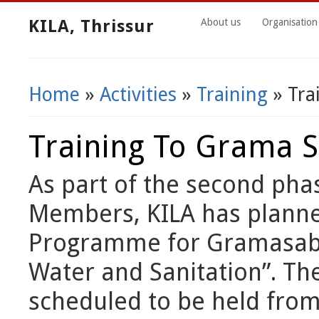
KILA, Thrissur
About us
Organisation
Home
»
Activities
»
Training
» Tra
You Are Here
Training To Grama
As part of the second pha
Members, KILA has planne
Programme for Gramasa
Water and Sanitation”. Th
scheduled to be held fro